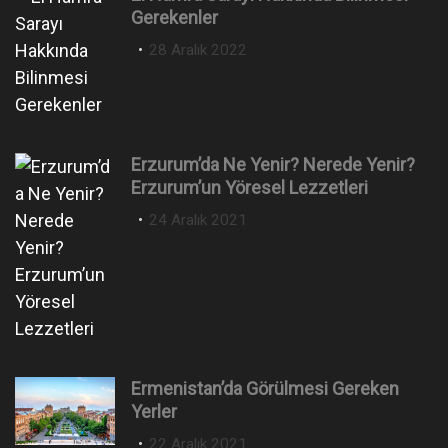
Gerekenler
P
28 Aralık 2022
o
s
t
e
Erzurum’da Ne Yenir? Nerede Yenir?
d
Erzurum’un Yöresel Lezzetleri
o
n
P
24 Aralık 2021
o
s
t
e
d
o
n
Ermenistan’da Görülmesi Gereken
Yerler
P
22 Aralık 2021