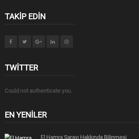
o
n
TAKIP EDIN
TWITTER
Could not authenticate you.
EN YENILER
El Hamra Sarayı Hakkında Bilinmesi