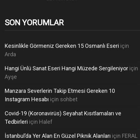
o
s
t
SON YORUMLAR
e
d
o
Kesinlikle Görmeniz Gereken 15 Osmanlı Eseri
için
n
Arda
Hangi Ünlü Sanat Eseri Hangi Müzede Sergileniyor
için
Ayşe
Manzara Severlerin Takip Etmesi Gereken 10
Instagram Hesabı
için
sohbet
Covid-19 (Koronavirüs) Seyahat Kısıtlamaları ve
Tedbirleri
için
Halef
İstanbul’da Yer Alan En Güzel Piknik Alanları
için
FERAL