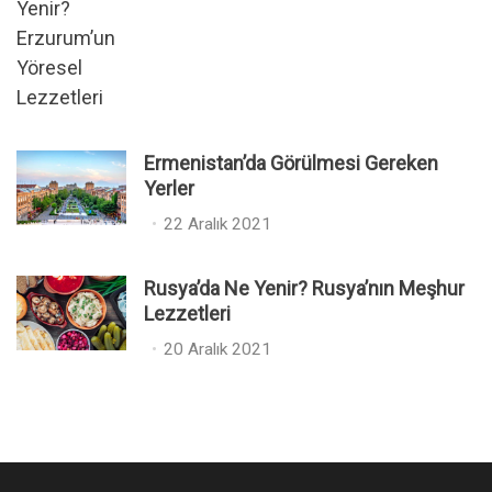
o
s
t
e
d
o
n
Ermenistan’da Görülmesi Gereken
Yerler
P
22 Aralık 2021
o
s
Rusya’da Ne Yenir? Rusya’nın Meşhur
t
Lezzetleri
e
P
20 Aralık 2021
d
o
o
s
n
t
e
d