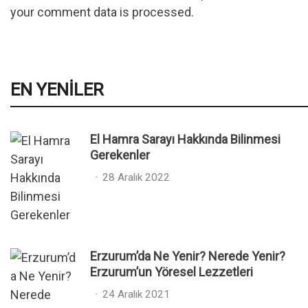
your comment data is processed
.
EN YENILER
El Hamra Sarayı Hakkında Bilinmesi
Gerekenler
P
28 Aralık 2022
o
s
t
e
Erzurum’da Ne Yenir? Nerede Yenir?
d
Erzurum’un Yöresel Lezzetleri
o
n
P
24 Aralık 2021