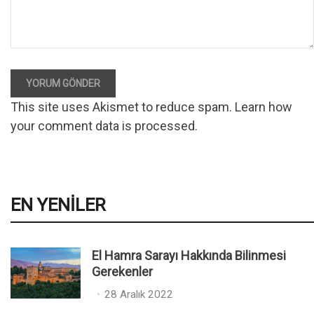
YORUM GÖNDER
This site uses Akismet to reduce spam.
Learn how
your comment data is processed
.
EN YENILER
El Hamra Sarayı Hakkında Bilinmesi
Gerekenler
P
28 Aralık 2022
o