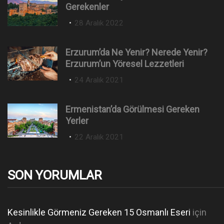
Gerekenler
P
28 Aralık 2022
o
s
Erzurum’da Ne Yenir? Nerede Yenir?
t
Erzurum’un Yöresel Lezzetleri
e
P
24 Aralık 2021
d
o
o
s
n
Ermenistan’da Görülmesi Gereken
t
Yerler
e
P
22 Aralık 2021
d
o
o
s
n
t
SON YORUMLAR
e
d
o
Kesinlikle Görmeniz Gereken 15 Osmanlı Eseri
için
n