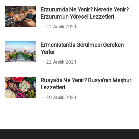
s
Erzurum’da Ne Yenir? Nerede Yenir?
t
Erzurum’un Yöresel Lezzetleri
e
P
24 Aralık 2021
d
o
o
s
n
Ermenistan’da Görülmesi Gereken
t
Yerler
e
P
22 Aralık 2021
d
o
o
s
n
Rusya’da Ne Yenir? Rusya’nın Meşhur
t
Lezzetleri
e
P
20 Aralık 2021
d
o
o
s
n
t
e
d