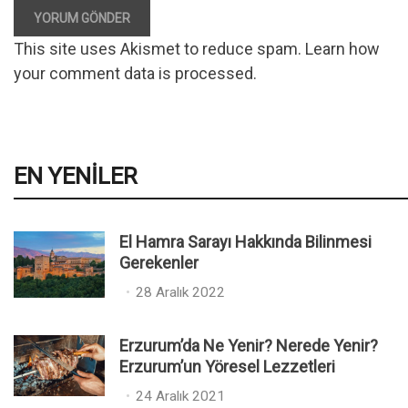
YORUM GÖNDER
This site uses Akismet to reduce spam.
Learn how
your comment data is processed
.
EN YENILER
El Hamra Sarayı Hakkında Bilinmesi
Gerekenler
P
28 Aralık 2022
o
s
Erzurum’da Ne Yenir? Nerede Yenir?
t
Erzurum’un Yöresel Lezzetleri
e
P
24 Aralık 2021
d