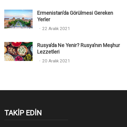
o
o
s
n
Ermenistan’da Görülmesi Gereken
t
Yerler
e
P
22 Aralık 2021
d
o
o
s
n
Rusya’da Ne Yenir? Rusya’nın Meşhur
t
Lezzetleri
e
P
20 Aralık 2021
d
o
o
s
n
t
e
d
o
n
TAKIP EDIN