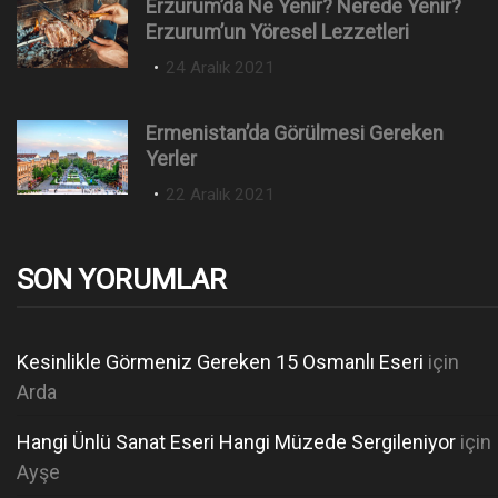
Erzurum’da Ne Yenir? Nerede Yenir?
t
Erzurum’un Yöresel Lezzetleri
e
P
24 Aralık 2021
d
o
o
s
n
Ermenistan’da Görülmesi Gereken
t
Yerler
e
P
22 Aralık 2021
d
o
o
s
n
t
SON YORUMLAR
e
d
o
Kesinlikle Görmeniz Gereken 15 Osmanlı Eseri
için
n
Arda
Hangi Ünlü Sanat Eseri Hangi Müzede Sergileniyor
için
Ayşe