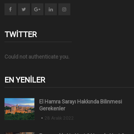
TWITTER
Could not authenticate you.
EN YENILER
El Hamra Sarayı Hakkında Bilinmesi
Gerekenler
P
28 Aralık 2022
o
s