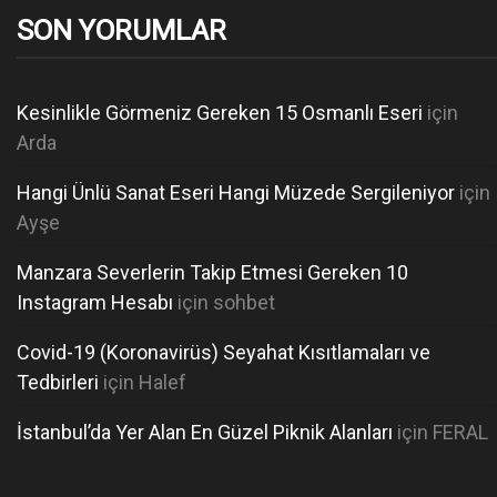
t
SON YORUMLAR
e
d
o
Kesinlikle Görmeniz Gereken 15 Osmanlı Eseri
için
n
Arda
Hangi Ünlü Sanat Eseri Hangi Müzede Sergileniyor
için
Ayşe
Manzara Severlerin Takip Etmesi Gereken 10
Instagram Hesabı
için
sohbet
Covid-19 (Koronavirüs) Seyahat Kısıtlamaları ve
Tedbirleri
için
Halef
İstanbul’da Yer Alan En Güzel Piknik Alanları
için
FERAL