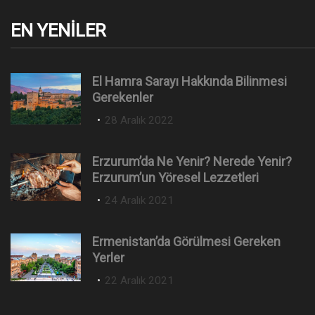
EN YENILER
El Hamra Sarayı Hakkında Bilinmesi
Gerekenler
P
28 Aralık 2022
o
s
Erzurum’da Ne Yenir? Nerede Yenir?
t
Erzurum’un Yöresel Lezzetleri
e
P
24 Aralık 2021
d
o
o
s
n
Ermenistan’da Görülmesi Gereken
t
Yerler
e
P
22 Aralık 2021
d
o
o
s
n