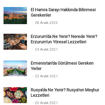
El Hamra Sarayı Hakkında Bilinmesi
Gerekenler
P
28 Aralık 2022
o
s
Erzurum’da Ne Yenir? Nerede Yenir?
t
Erzurum’un Yöresel Lezzetleri
e
P
24 Aralık 2021
d
o
o
s
n
Ermenistan’da Görülmesi Gereken
t
Yerler
e
P
22 Aralık 2021
d
o
o
s
n
Rusya’da Ne Yenir? Rusya’nın Meşhur
t
Lezzetleri
e
P
20 Aralık 2021
d